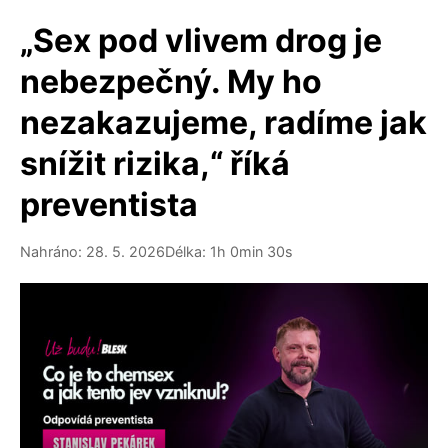
„Sex pod vlivem drog je
nebezpečný. My ho
nezakazujeme, radíme jak
snížit rizika,“ říká
preventista
Nahráno: 28. 5. 2026
Délka: 1h 0min 30s