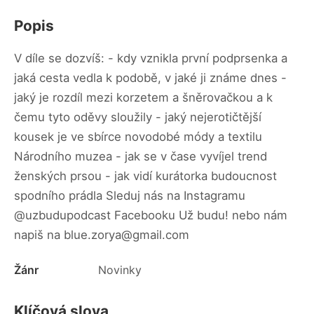
Popis
V díle se dozvíš: - kdy vznikla první podprsenka a
jaká cesta vedla k podobě, v jaké ji známe dnes -
jaký je rozdíl mezi korzetem a šněrovačkou a k
čemu tyto oděvy sloužily - jaký nejerotičtější
kousek je ve sbírce novodobé módy a textilu
Národního muzea - jak se v čase vyvíjel trend
ženských prsou - jak vidí kurátorka budoucnost
spodního prádla Sleduj nás na Instagramu
@uzbudupodcast Facebooku Už budu! nebo nám
napiš na blue.zorya@gmail.com
Žánr
Novinky
Klíčová slova