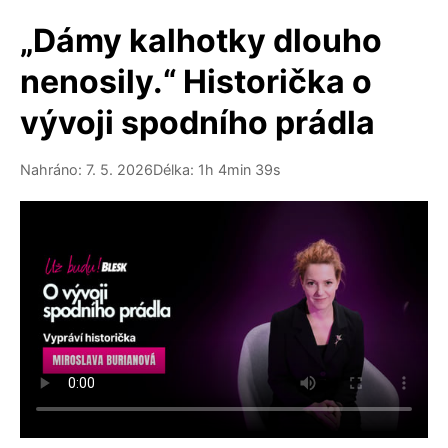
„Dámy kalhotky dlouho
nenosily.“ Historička o
vývoji spodního prádla
Nahráno: 7. 5. 2026
Délka: 1h 4min 39s