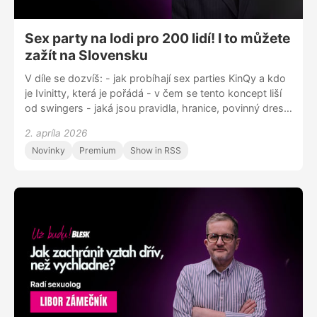
Sex party na lodi pro 200 lidí! I to můžete
zažít na Slovensku
V díle se dozvíš: - jak probíhají sex parties KinQy a kdo
je Ivinitty, která je pořádá - v čem se tento koncept liší
od swingers - jaká jsou pravidla, hranice, povinný dress
code - co všechno se na takové akci odehrává - Ivinitty
2. apríla 2026
a její OnlyFans – proč si ho založila, co nabízí, kam až je
Novinky
Premium
Show in RSS
ochotná zajít Sleduj nás na Instagramu
@uzbudupodcast Facebooku Už budu! nebo nám napiš
na blue.zorya@gmail.com