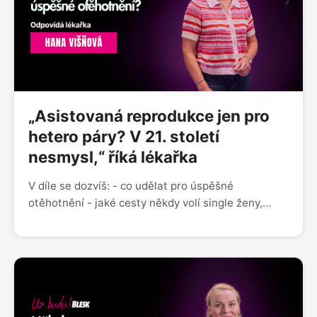
dokumentární série Láska nebolí Sleduj nás na
Instagramu @uzbudupodcast Facebooku Už budu!
nebo nám napiš na blue.zorya@gmail.com
„Asistovaná reprodukce jen pro
hetero páry? V 21. století
nesmysl,“ říká lékařka
V díle se dozvíš: - co udělat pro úspěšné
otěhotnění - jaké cesty někdy volí single ženy,
pokud chtějí dítě - jak probíhá výběr vhodného
dárce spermatu na klinice a co musí dárce
splňovat - jaké jsou rizikové faktory reprodukčního
zdraví - zda má smysl nechat si zamrazit vajíčka a
jak u nás funguje náhradní mateřství - jaká je
úspěšnost asistované reprodukce Sleduj nás na