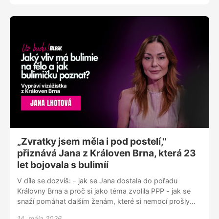
nás na Instagramu @uzbudupodcast Facebooku Už
budu! nebo nám napiš na blue.zorya@gmail.com
„Zvratky jsem měla i pod postelí,"
přiznává Jana z Královen Brna, která 23
let bojovala s bulimíí
V díle se dozvíš: - jak se Jana dostala do pořadu
Královny Brna a proč si jako téma zvolila PPP - jak se
snaží pomáhat dalším ženám, které si nemocí prošly
nebo procházejí - jak vypadalo její nejtemnější období s
14. mája 2026