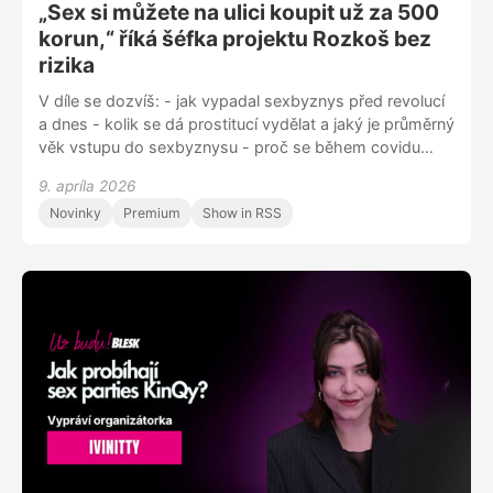
„Sex si můžete na ulici koupit už za 500
korun,“ říká šéfka projektu Rozkoš bez
rizika
V díle se dozvíš: - jak vypadal sexbyznys před revolucí
a dnes - kolik se dá prostitucí vydělat a jaký je průměrný
věk vstupu do sexbyznysu - proč se během covidu
rozšířily pohlavně přenosné choroby - jaké jsou
9. apríla 2026
motivace žen, které se živí prostitucí - co dělat pro lepší
Novinky
Premium
Show in RSS
život sexworkerek Sleduj nás na Instagramu
@uzbudupodcast Facebooku Už budu! nebo nám napiš
na blue.zorya@gmail.com