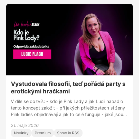
Sleduj nás na Instagramu @uzbudupodcast Facebooku
Už budu! nebo nám napiš na blue.zorya@gmail.com
Vystudovala filosofii, teď pořádá party s
erotickými hračkami
V díle se dozvíš: - kdo je Pink Lady a jak Lucii napadlo
tento koncept založit - při jakých příležitostech si ženy
Pink ladies objednávají a jak to celé funguje - jaké jsou
rozdíly mezi ženami a jejich přístupem k sexualitě napříč
21. mája 2026
regiony - co musí splňovat správná Pink lady - jaké jsou
Novinky
Premium
Show in RSS
aktuálně nejzajímavější erotické hračky na trhu Sleduj