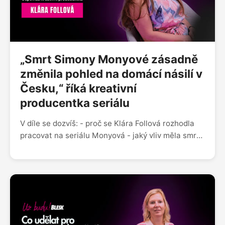
„Smrt Simony Monyové zásadně
změnila pohled na domácí násilí v
Česku,“ říká kreativní
producentka seriálu
V díle se dozvíš: - proč se Klára Follová rozhodla
pracovat na seriálu Monyová - jaký vliv měla smrt
Monyové na další oběti domácího násilí v ČR - jak
vypadají fáze domácího násilí a proč nikdy
nezačíná násilím fyzickým - proč je nutné vytvořit
hercům při zpracování tak náročného tématu
bezpečné prostředí - jakou roli hraje na place
koordinátor intimity a jaké pomůcky se používají
při intimních scénách - o čem je navazující