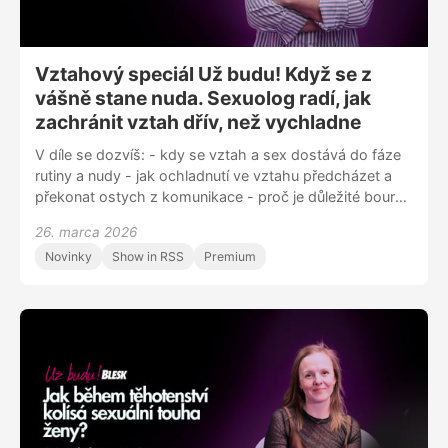
Vztahový speciál Už budu! Když se z
vášně stane nuda. Sexuolog radí, jak
zachránit vztah dřív, než vychladne
V díle se dozvíš: - kdy se vztah a sex dostává do fáze
rutiny a nudy - jak ochladnutí ve vztahu předcházet a
překonat ostych z komunikace - proč je důležité bourat
stereotypy v sexu a jak to dělat přirozeně - zda může
26. marca 2026
fungovat společné sledování porna nebo sex ve více
Novinky
Show in RSS
Premium
lidech - jestli je otevřený vztah řešením nebo spíš
rizikem Sleduj nás na Instagramu @uzbudupodcast
Facebooku Už budu! nebo nám napiš na
blue.zorya@gmail.com