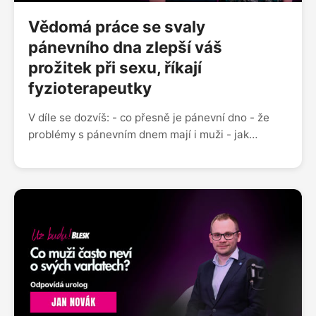
Vědomá práce se svaly
pánevního dna zlepší váš
prožitek při sexu, říkají
fyzioterapeutky
V díle se dozvíš: - co přesně je pánevní dno - že
problémy s pánevním dnem mají i muži - jak
poznat, že je s naším pánevním dnem něco v
nepořádku a jak to řešit - nejčastější mýty okolo
tohoto tématu - jaký vliv má stav pánevního dna
na sex - jaké největší nesmysly ohledně pánevního
dna zkušené fyzioterapeutky slyšely Sleduj nás na
Instagramu @uzbudupodcast Facebooku Už budu!
nebo nám napiš na blue.zorya@gmail.com