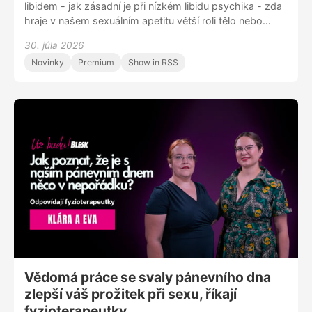
libidem - jak zásadní je při nízkém libidu psychika - zda
hraje v našem sexuálním apetitu větší roli tělo nebo
hlava - jak jsou na tom s libidem Češky a Češi - tipy a
30. júla 2026
triky, jak nízké libido jednoduše zvýšit - zda fungují
Novinky
Premium
Show in RSS
afrodiziaka, doplňky stravy nebo aplikace na sledování
naší sexuální aktivity Sleduj nás na Instagramu
@uzbudupodcast Facebooku Už budu! nebo nám napiš
na blue.zorya@gmail.com
Vědomá práce se svaly pánevního dna
zlepší váš prožitek při sexu, říkají
fyzioterapeutky