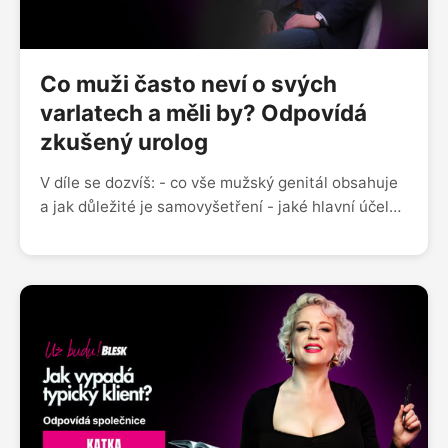
Co muži často neví o svých
varlatech a měli by? Odpovídá
zkušený urolog
V díle se dozvíš: - co vše mužský genitál obsahuje
a jak důležité je samovyšetření - jaké hlavní účely
mají varlata - jaké anomálie se u varlat objevují a
jak je případně řešit - jaký vliv má na varlata
zneužívání anabolik - co je to andropauza neboli
syndrom stárnoucího muže - zda má jídlo skutečně
vliv na chuť spermatu Sleduj nás na Instagramu
@uzbudupodcast Facebooku Už budu! nebo nám
napiš na blue.zorya@gmail.com