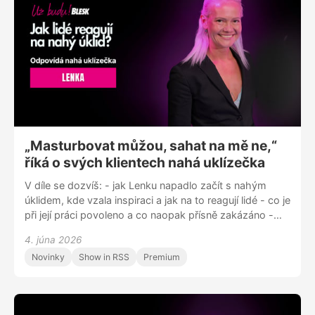
nebo nám napiš na blue.zorya@gmail.com
„Masturbovat můžou, sahat na mě ne,“
říká o svých klientech nahá uklízečka
V díle se dozvíš: - jak Lenku napadlo začít s nahým
úklidem, kde vzala inspiraci a jak na to reagují lidé - co je
při její práci povoleno a co naopak přísně zakázáno -
kolik taková služba stojí a co všechno Lenka klientům
4. júna 2026
nabízí - jaká má bezpečnostní opatření a jestli už se
Novinky
Show in RSS
Premium
někdy cítila ohrožená - kde všude už uklízela nahá -
jaké má se svým byznysem plány do budoucna Sleduj
nás na Instagramu @uzbudupodcast Facebooku Už
budu! nebo nám napiš na blue.zorya@gmail.com