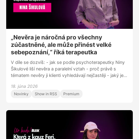
„Nevěra je náročná pro všechny
zúčastněné, ale může přinést velké
sebepoznání,“ říká terapeutka
V díle se dozvíš: - jak se podle psychoterapeutky Niny
Šikulové liší nevěra a paralelní vztah - proč právě s
tématem nevěry ji klienti vyhledávají nejčastěji - jaký je
její osobní příběh s paralelním vztahem - zda lze milovat
18. júna 2026
víc lidí současně - co radí svým klientům a měla by se
Novinky
Show in RSS
Premium
nevěra přiznávat? - jaký je rozdíl mezi fyzickou a
emocionální nevěrou Sleduj nás na Instagramu
@uzbudupodcast Facebooku Už budu! nebo nám napiš
na blue.zorya@gmail.com