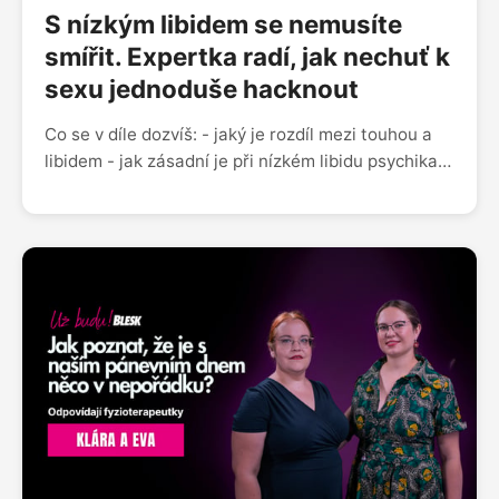
S nízkým libidem se nemusíte
smířit. Expertka radí, jak nechuť k
sexu jednoduše hacknout
Co se v díle dozvíš: - jaký je rozdíl mezi touhou a
libidem - jak zásadní je při nízkém libidu psychika -
zda hraje v našem sexuálním apetitu větší roli tělo
nebo hlava - jak jsou na tom s libidem Češky a Češi
- tipy a triky, jak nízké libido jednoduše zvýšit - zda
fungují afrodiziaka, doplňky stravy nebo aplikace
na sledování naší sexuální aktivity Sleduj nás na
Instagramu @uzbudupodcast Facebooku Už budu!
nebo nám napiš na blue.zorya@gmail.com