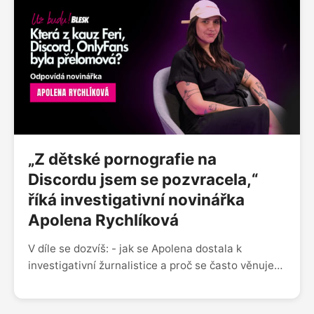
- jaký je rozdíl mezi fyzickou a emocionální
nevěrou Sleduj nás na Instagramu
@uzbudupodcast Facebooku Už budu! nebo nám
napiš na blue.zorya@gmail.com
„Z dětské pornografie na
Discordu jsem se pozvracela,“
říká investigativní novinářka
Apolena Rychlíková
V díle se dozvíš: - jak se Apolena dostala k
investigativní žurnalistice a proč se často věnuje
právě sexualizovanému násilí - která z kauz Feri,
Discord, OnlyFans a dalších pro ni byla přelomová