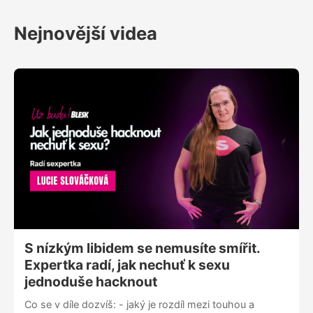
- co stojí na začátku každé kauzy, aby se jí
rozhodla věnovat - zda je náročnější mluvit s
Nejnovější videa
oběťmi nebo vidět explicitní materiály, které se
týkají sexualizovaného násilí - jak se jí během let v
tomto prostředí posunuly hranice - jak a proč se
změnil její pohled na muže Sleduj nás na
Instagramu @uzbudupodcast Facebooku Už budu!
nebo nám napiš na blue.zorya@gmail.com
S nízkým libidem se nemusíte smířit.
Expertka radí, jak nechuť k sexu
jednoduše hacknout
Co se v díle dozvíš: - jaký je rozdíl mezi touhou a