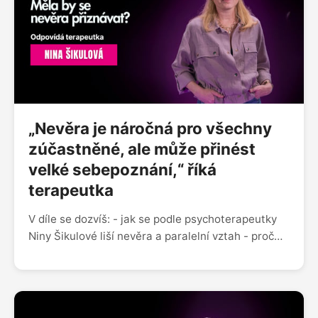
Instagramu @uzbudupodcast Facebooku Už budu!
nebo nám napiš na blue.zorya@gmail.com
„Nevěra je náročná pro všechny
zúčastněné, ale může přinést
velké sebepoznání,“ říká
terapeutka
V díle se dozvíš: - jak se podle psychoterapeutky
Niny Šikulové liší nevěra a paralelní vztah - proč
právě s tématem nevěry ji klienti vyhledávají
nejčastěji - jaký je její osobní příběh s paralelním
vztahem - zda lze milovat víc lidí současně - co
radí svým klientům a měla by se nevěra přiznávat?