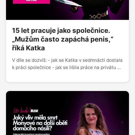
15 let pracuje jako společnice.
„Mužům často zapáchá penis,“
říká Katka
V díle se dozvíš: - jak se Katka v sedmnácti dostala
k práci společnice - jak se lišila práce na privátu od
toho, když dělá sama na sebe - jak schůzka s
klientem většinou probíhá a kolik její služby stojí -
zda jde tato práce skloubit s osobním milostným
životem - jaké nejbizarnější a nejriskantnější
zážitky má za sebou - jak vypadá typický klient a
za co si je ochotný zaplatit Sleduj nás na
Instagramu @uzbudupodcast Facebooku Už budu!
nebo nám napiš na blue.zorya@gmail.com