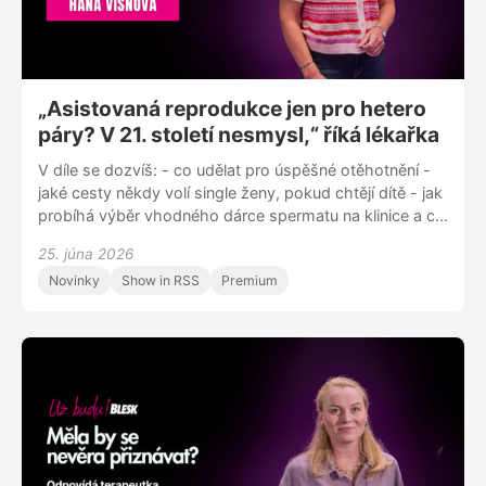
„Asistovaná reprodukce jen pro hetero
páry? V 21. století nesmysl,“ říká lékařka
V díle se dozvíš: - co udělat pro úspěšné otěhotnění -
jaké cesty někdy volí single ženy, pokud chtějí dítě - jak
probíhá výběr vhodného dárce spermatu na klinice a co
musí dárce splňovat - jaké jsou rizikové faktory
25. júna 2026
reprodukčního zdraví - zda má smysl nechat si
Novinky
Show in RSS
Premium
zamrazit vajíčka a jak u nás funguje náhradní mateřství -
jaká je úspěšnost asistované reprodukce Sleduj nás na
Instagramu @uzbudupodcast Facebooku Už budu!
nebo nám napiš na blue.zorya@gmail.com